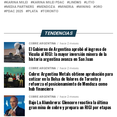
KARINA MILEI
KARINA MILEI PDAC
LINEWS
LITIO
MEDIA PARTNERS
MENDOZA
MINERIA
MINING
ORO
PDAC 2025
PLATA
TORONTO
TENDENCIAS
COBRE ARGENTINA
hace 2 meses
El Gobierno de Argentina aprobó el ingreso de
Vicuña al RIGI: la mayor inversión minera de la
historia argentina avanza en San Juan
COBRE ARGENTINA
hace 2 meses
Cobre: Argentina Metals obtiene aprobación para
cotizar en la Bolsa de Valores de Toronto y
refuerza el posicionamiento de Mendoza como
hub financiero
COBRE ARGENTINA
hace 2 meses
Bajo La Alumbrera: Glencore reactiva la última
gran mina de cobre y prepara un RIGI por etapas