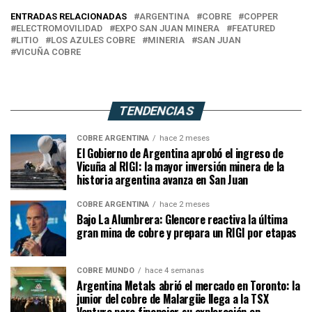
ENTRADAS RELACIONADAS
ARGENTINA
COBRE
COPPER
ELECTROMOVILIDAD
EXPO SAN JUAN MINERA
FEATURED
LITIO
LOS AZULES COBRE
MINERIA
SAN JUAN
VICUÑA COBRE
TENDENCIAS
COBRE ARGENTINA
hace 2 meses
El Gobierno de Argentina aprobó el ingreso de
Vicuña al RIGI: la mayor inversión minera de la
historia argentina avanza en San Juan
COBRE ARGENTINA
hace 2 meses
Bajo La Alumbrera: Glencore reactiva la última
gran mina de cobre y prepara un RIGI por etapas
COBRE MUNDO
hace 4 semanas
Argentina Metals abrió el mercado en Toronto: la
junior del cobre de Malargüe llega a la TSX
Venture para financiar su exploración en