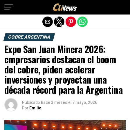
Exit mobile version
COBRE ARGENTINA
Expo San Juan Minera 2026:
empresarios destacan el boom
del cobre, piden acelerar
inversiones y proyectan una
década récord para la Argentina
Publicado
hace 3 meses
el
7 mayo, 2026
Por
Emilio