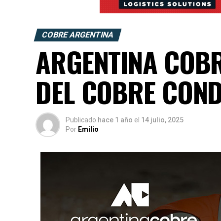
COBRE ARGENTINA
ARGENTINA COBR
DEL COBRE COND
Publicado
hace 1 año
el
14 julio, 2025
Por
Emilio