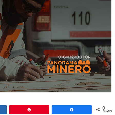
0
e
Pin
Share
SHARES