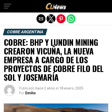
Exit mobile version
COBRE ARGENTINA
COBRE: BHP Y LUNDIN MINING
CREARON VICUÑA, LA NUEVA
EMPRESA A CARGO DE LOS
PROYECTOS DE COBRE FILO DEL
SOL Y JOSEMARÍA
Publicado
hace 2 años
el
18 enero, 2025
Por
Emilio