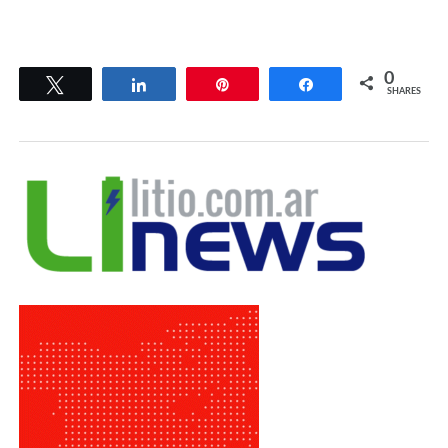
0
Tweet
Share
Pin
Share
SHARES