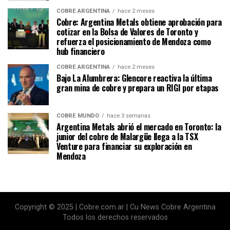
COBRE ARGENTINA
hace 2 meses
Cobre: Argentina Metals obtiene aprobación para
cotizar en la Bolsa de Valores de Toronto y
refuerza el posicionamiento de Mendoza como
hub financiero
COBRE ARGENTINA
hace 2 meses
Bajo La Alumbrera: Glencore reactiva la última
gran mina de cobre y prepara un RIGI por etapas
COBRE MUNDO
hace 3 semanas
Argentina Metals abrió el mercado en Toronto: la
junior del cobre de Malargüe llega a la TSX
Venture para financiar su exploración en
Mendoza
Copyright © 2025 | Cobre.com.ar | Cu News Cobre Argentina
Todos los derechos reservados