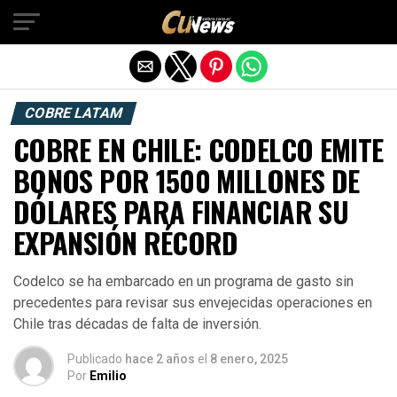
Exit mobile version
COBRE LATAM
COBRE EN CHILE: CODELCO EMITE
BONOS POR 1500 MILLONES DE
DÓLARES PARA FINANCIAR SU
EXPANSIÓN RÉCORD
Codelco se ha embarcado en un programa de gasto sin
precedentes para revisar sus envejecidas operaciones en
Chile tras décadas de falta de inversión.
Publicado
hace 2 años
el
8 enero, 2025
Por
Emilio