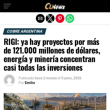
Exit mobile version
COBRE ARGENTINA
RIGI: ya hay proyectos por más
de 121.000 millones de dólares,
energía y minería concentran
casi todas las inversiones
Publicado
hace 2 meses
el
9 junio, 2026
Por
Emilio