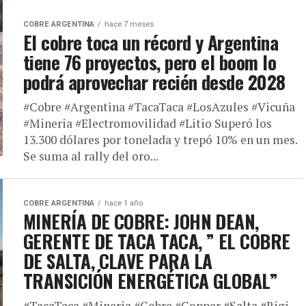
COBRE ARGENTINA
hace 7 meses
El cobre toca un récord y Argentina
tiene 76 proyectos, pero el boom lo
podrá aprovechar recién desde 2028
#Cobre #Argentina #TacaTaca #LosAzules #Vicuña
#Mineria #Electromovilidad #Litio Superó los
13.300 dólares por tonelada y trepó 10% en un mes.
Se suma al rally del oro...
COBRE ARGENTINA
hace 1 año
MINERÍA DE COBRE: JOHN DEAN,
GERENTE DE TACA TACA, ” EL COBRE
DE SALTA, CLAVE PARA LA
TRANSICIÓN ENERGÉTICA GLOBAL”
#TacaTaca #Mineria #Cobre #Copper #Salta #Rigi